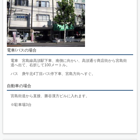
電車/バスの場合
電車 宮島線高須駅下車、南側に向かい、高須通り商店街から宮島街
道へ出て、右折して100メートル。
バス 庚午北4丁目バス停下車、宮島方向へすぐ。
自動車の場合
宮島街道から直接、勝谷漢方ビルに入れます。
※駐車場3台